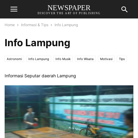
NEWSPAPER
DISCOVER THE ART OF PUBLISHING
Home
Informasi & Tips
Info Lampung
Info Lampung
Astronomi
Info Lampung
Info Musik
Info Wisata
Motivasi
Tips
Informasi Seputar daerah Lampung