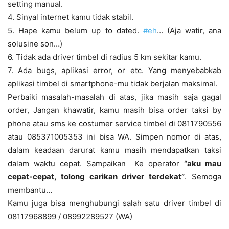
setting manual.
4. Sinyal internet kamu tidak stabil.
5. Hape kamu belum up to dated.
#eh
… (Aja watir, ana
solusine son…)
6. Tidak ada driver timbel di radius 5 km sekitar kamu.
7. Ada bugs, aplikasi error, or etc. Yang menyebabkab
aplikasi timbel di smartphone-mu tidak berjalan maksimal.
Perbaiki masalah-masalah di atas, jika masih saja gagal
order,
Jangan khawatir, kamu masih bisa order taksi by
phone atau sms ke costumer service timbel di 0811790556
atau 085371005353 ini bisa WA. Simpen nomor di atas,
dalam keadaan darurat kamu masih mendapatkan taksi
dalam waktu cepat. Sampaikan Ke operator
“aku mau
cepat-cepat, tolong carikan driver terdekat”
. Semoga
membantu…
Kamu juga bisa menghubungi salah satu driver timbel di
08117968899 / 08992289527 (WA)