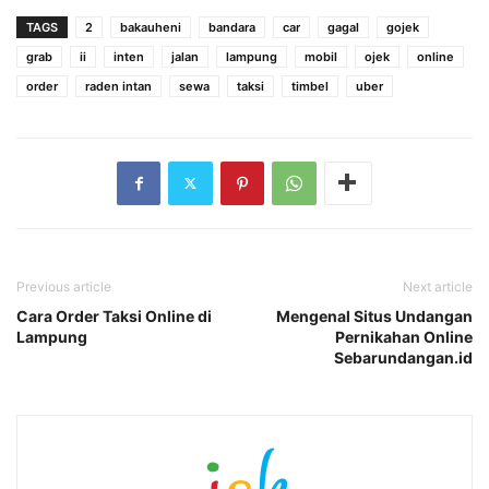
TAGS
2
bakauheni
bandara
car
gagal
gojek
grab
ii
inten
jalan
lampung
mobil
ojek
online
order
raden intan
sewa
taksi
timbel
uber
Previous article
Next article
Cara Order Taksi Online di
Mengenal Situs Undangan
Lampung
Pernikahan Online
Sebarundangan.id