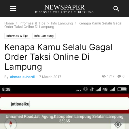
NEWSPAPER
DISCOVER THE ART OF PUBLISHING
Home
Informasi & Tips
Info Lampung
Kenapa Kamu Selalu Gagal
Order Taksi Online Di Lampung
Informasi & Tips
Info Lampung
Kenapa Kamu Selalu Gagal
Order Taksi Online Di
Lampung
1717
0
By
ahmad suhardi
-
7 March 2017