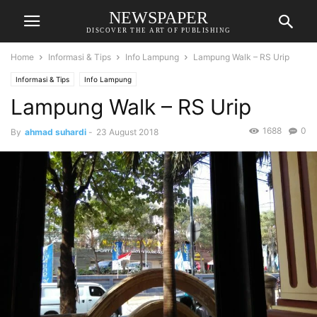
NEWSPAPER
DISCOVER THE ART OF PUBLISHING
Home
Informasi & Tips
Info Lampung
Lampung Walk – RS Urip
Informasi & Tips
Info Lampung
Lampung Walk – RS Urip
1688
0
By
ahmad suhardi
-
23 August 2018