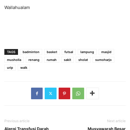
Wallahualam
TAGS
badminton
basket
futsal
lampung
masjid
musholla
renang
rumah
sakit
sholat
sumoharjo
urip
walk
Previous article
Next article
Alergi Transfusi Darah
Musyawarah Besar