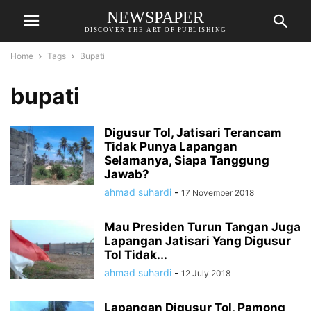
NEWSPAPER
DISCOVER THE ART OF PUBLISHING
Home
Tags
Bupati
bupati
Digusur Tol, Jatisari Terancam
Tidak Punya Lapangan
Selamanya, Siapa Tanggung
Jawab?
ahmad suhardi
-
17 November 2018
Mau Presiden Turun Tangan Juga
Lapangan Jatisari Yang Digusur
Tol Tidak...
ahmad suhardi
-
12 July 2018
Lapangan Digusur Tol, Pamong