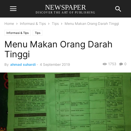
NEWSPAPER
DISCOVER THE ART OF PUBLISHING
Home
Informasi & Tips
Tips
Menu Makan Orang Darah Tinggi
Informasi & Tips
Tips
Menu Makan Orang Darah
Tinggi
1753
0
By
ahmad suhardi
-
4 September 2019