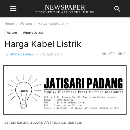
NEWSPAPER
DISCOVER THE ART OF PUBLISHING
Home
Warung
Harga Kabel Listrik
Warung
Warung Jatisari
Harga Kabel Listrik
4711
0
By
ahmad suhardi
-
5 August 2015
Jatisari padang Supplier Alat listrik dan alat tulis