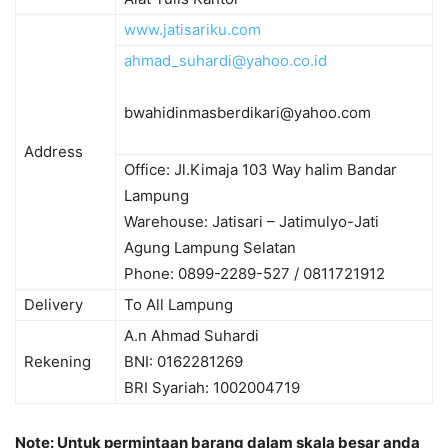
www.jatisariku.com
ahmad_suhardi@yahoo.co.id
bwahidinmasberdikari@yahoo.com
Address
Office: Jl.Kimaja 103 Way halim Bandar
Lampung
Warehouse: Jatisari – Jatimulyo-Jati
Agung Lampung Selatan
Phone: 0899-2289-527 / 0811721912
Delivery
To All Lampung
A.n Ahmad Suhardi
Rekening
BNI: 0162281269
BRI Syariah: 1002004719
Note: Untuk permintaan barang dalam skala besar anda