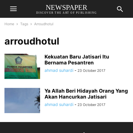
NEWSPAPER
DISCOVER THE ART OF PUBLISHING
Home
Tags
Arroudhotul
arroudhotul
Kekuatan Baru Jatisari Itu
Bernama Pesantren
ahmad suhardi
-
23 October 2017
Ya Allah Beri Hidayah Orang Yang
Akan Hancurkan Jatisari
ahmad suhardi
-
23 October 2017