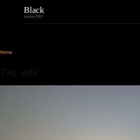
Black
Home
Tech
version PRO
Home
Tags
Ada
Tag: ada