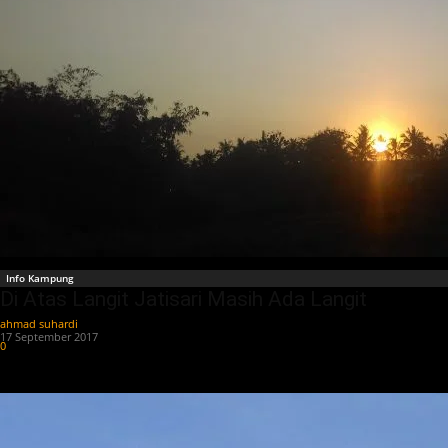
Info Kampung
Di Atas Langit Jatisari Masih Ada Langit
ahmad suhardi
-
17 September 2017
0