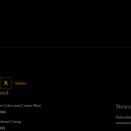
Twitter
ured
Newsl
e Leker atau Crepes Mini
2026
Subscribe 
mbuat Cireng
announce
025