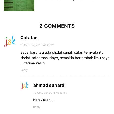
2 COMMENTS
Catatan
16 October 2015 At 18:32
Saya baru tau ada sholat sunah safari ternyata itu
sholat safar masudnya, semakin bertambah ilmu saya
… terima kasih
Reply
ahmad suhardi
19 October 2015 At 13:44
barakallah…
Reply