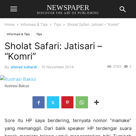
NEWSPAPER
DISCOVER THE ART OF PUBLISHING
Home
Informasi & Tips
Tips
Sholat Safari: Jatisari – “Komri”
Informasi & Tips
Tips
Sholat Safari: Jatisari –
“Komri”
2162
2
By
ahmad suhardi
-
10 November 2014
Ilustrasi Bakso
Sore itu HP saya berdering, ternyata nomor “mamake”
yang memanggil. Dari balik speaker HP terdengar suara