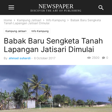
NEWSPAPER
DISCOVER THE ART OF PUBLISHING
Home
Kampung Jatisari
Info Kampung
Babak Baru Sengketa
Tanah Lapangan Jatisari Dimulai
Kampung Jatisari
Info Kampung
Babak Baru Sengketa Tanah
Lapangan Jatisari Dimulai
2500
0
By
ahmad suhardi
-
6 October 2017