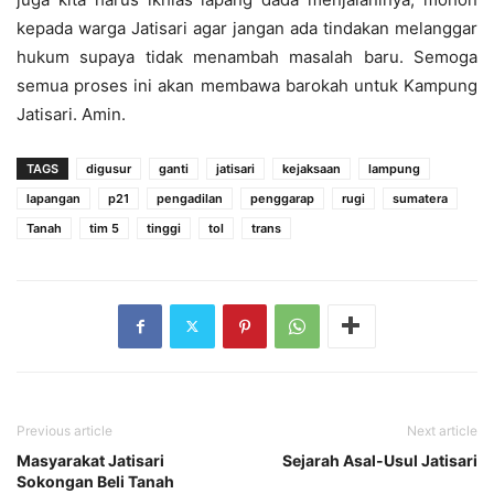
kepada warga Jatisari agar jangan ada tindakan melanggar
hukum supaya tidak menambah masalah baru. Semoga
semua proses ini akan membawa barokah untuk Kampung
Jatisari. Amin.
TAGS
digusur
ganti
jatisari
kejaksaan
lampung
lapangan
p21
pengadilan
penggarap
rugi
sumatera
Tanah
tim 5
tinggi
tol
trans
Previous article
Next article
Masyarakat Jatisari
Sejarah Asal-Usul Jatisari
Sokongan Beli Tanah