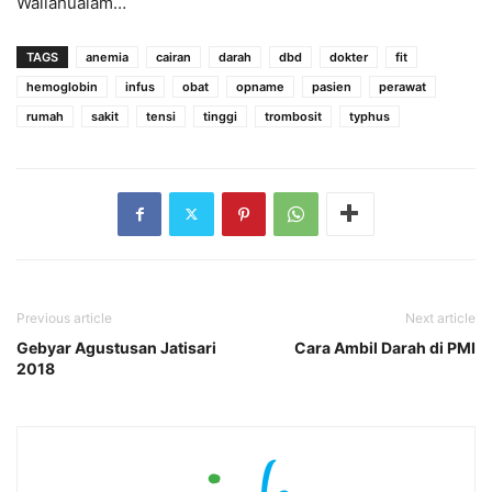
Wallahualam…
TAGS
anemia
cairan
darah
dbd
dokter
fit
hemoglobin
infus
obat
opname
pasien
perawat
rumah
sakit
tensi
tinggi
trombosit
typhus
Previous article
Next article
Gebyar Agustusan Jatisari
Cara Ambil Darah di PMI
2018